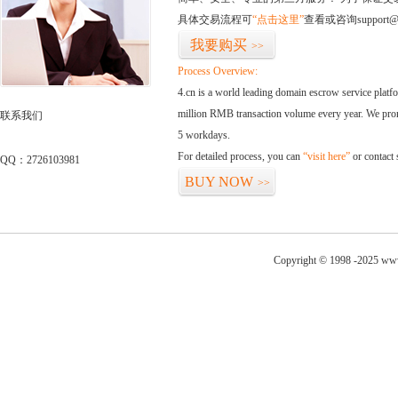
具体交易流程可
“点击这里”
查看或咨询support@
我要购买
>>
Process Overview:
4.cn is a world leading domain escrow service plat
million RMB transaction volume every year. We promi
联系我们
5 workdays.
For detailed process, you can
“visit here”
or contact
QQ：2726103981
BUY NOW
>>
Copyright © 1998 -2025 ww