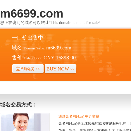
m6699.com
您正在访问的域名可以转让!This domain name is for sale!
一口价出售中！
域名
m6699.com
Domain Name:
售价
CNY 16898.00
Listing Price:
立即购买
BUY NOW
>>
>>
域名交易方式：
通过金名网(4.cn) 中介交易
金名网(4.cn)是全球领先的域名交易服务机
简单、安全、专业的第三方服务！ 为了保证交